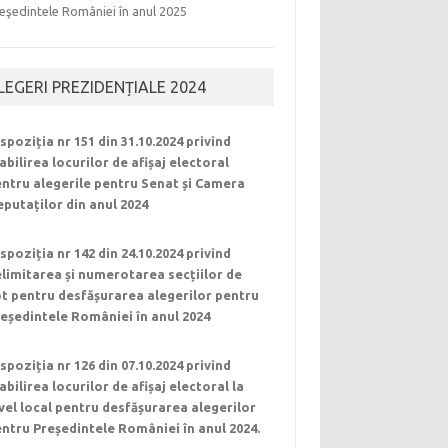
eşedintele României în anul 2025
LEGERI PREZIDENȚIALE 2024
spoziția nr 151 din 31.10.2024 privind
abilirea locurilor de afișaj electoral
ntru alegerile pentru Senat și Camera
putaților din anul 2024
spoziția nr 142 din 24.10.2024 privind
limitarea și numerotarea secțiilor de
t pentru desfășurarea alegerilor pentru
eședintele României în anul 2024
spoziția nr 126 din 07.10.2024 privind
abilirea locurilor de afișaj electoral la
vel local pentru desfășurarea alegerilor
ntru Președintele României în anul 2024.