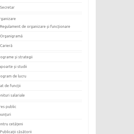
Secretar
rganizare
Regulament de organizare și funcționare
Organigramă
Carieră
ograme și strategii
poarte și studii
rogram de lucru
at de funcții
nituri salariale
res public
nunțuri
entru cetățeni
Publicații căsătorii