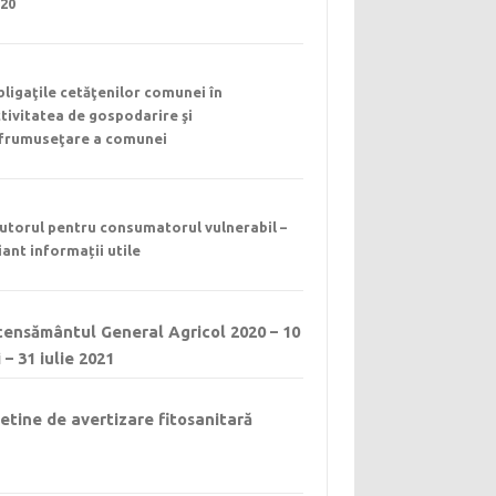
020
ligaţile cetăţenilor comunei în
tivitatea de gospodarire şi
nfrumuseţare a comunei
utorul pentru consumatorul vulnerabil –
iant informații utile
ensământul General Agricol 2020 – 10
 – 31 iulie 2021
etine de avertizare fitosanitară