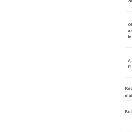
2
Ob
ac
î
Aj
Pl
Rec
mai
Bul