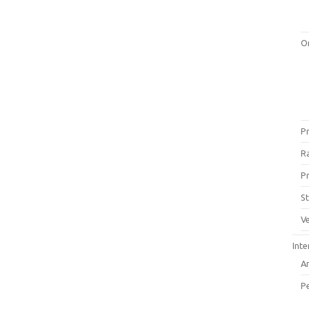
O
Pr
Ra
P
St
Ve
Inte
A
P