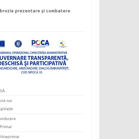
rozia prezentare și combatere
SĂ
pre noi
gislație
onducere
Primar
Viceprimar