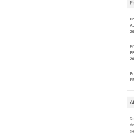
P
P
A
20
P
P
20
P
P
A
Di
de
pe