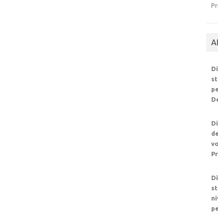
Pr
A
Di
st
pe
De
Di
de
vo
Pr
Di
st
ni
pe