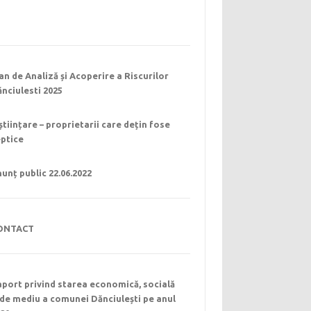
an de Analiză și Acoperire a Riscurilor
nciulesti 2025
științare – proprietarii care dețin fose
eptice
unț public 22.06.2022
ONTACT
port privind starea economică, socială
 de mediu a comunei Dănciulești pe anul