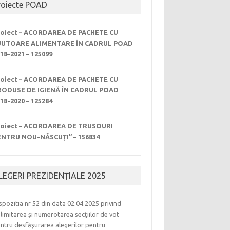
roiecte POAD
roiect – ACORDAREA DE PACHETE CU
JUTOARE ALIMENTARE ÎN CADRUL POAD
18–2021 – 125099
roiect – ACORDAREA DE PACHETE CU
RODUSE DE IGIENĂ ÎN CADRUL POAD
18-2020 – 125284
roiect – ACORDAREA DE TRUSOURI
ENTRU NOU-NĂSCUȚI” – 156834
LEGERI PREZIDENŢIALE 2025
spozitia nr 52 din data 02.04.2025 privind
limitarea şi numerotarea secţiilor de vot
ntru desfăşurarea alegerilor pentru