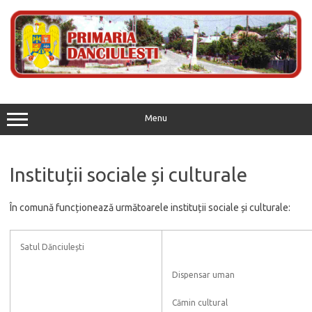
Skip
to
content
Menu
Instituții sociale și culturale
În comună funcționează următoarele instituții sociale și culturale:
Satul Dănciulești
Dispensar uman
Cămin cultural