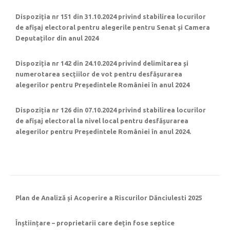
Dispoziția nr 151 din 31.10.2024 privind stabilirea locurilor
de afișaj electoral pentru alegerile pentru Senat și Camera
Deputaților din anul 2024
Dispoziția nr 142 din 24.10.2024 privind delimitarea și
numerotarea secțiilor de vot pentru desfășurarea
alegerilor pentru Președintele României în anul 2024
Dispoziția nr 126 din 07.10.2024 privind stabilirea locurilor
de afișaj electoral la nivel local pentru desfășurarea
alegerilor pentru Președintele României în anul 2024.
Plan de Analiză și Acoperire a Riscurilor Dănciulesti 2025
Înștiințare – proprietarii care dețin fose septice