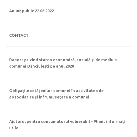
Anunț public 22.06.2022
CONTACT
Raport privind starea economică, socială și de mediu a
comunei Dănciulești pe anul 2020
Obligaţile cetăţenilor comunei în activitatea de
gospodarire şi înfrumuseţare a comunei
Ajutorul pentru consumatorul vulnerabil – Pliant informații
utile