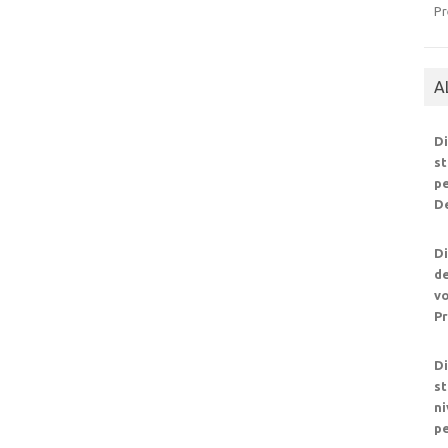
Pr
A
Di
st
pe
De
Di
de
vo
Pr
Di
st
ni
pe