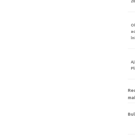
2
Ob
ac
î
Aj
Pl
Rec
mai
Bul