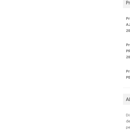
P
P
A
20
P
P
20
P
P
A
Di
de
pe