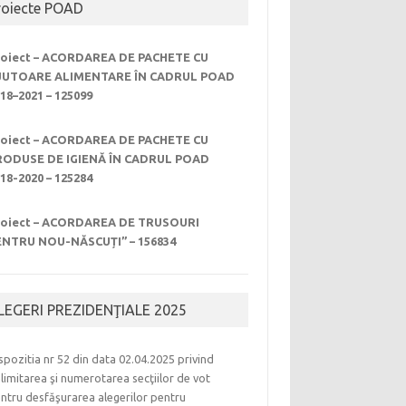
roiecte POAD
roiect – ACORDAREA DE PACHETE CU
JUTOARE ALIMENTARE ÎN CADRUL POAD
18–2021 – 125099
roiect – ACORDAREA DE PACHETE CU
RODUSE DE IGIENĂ ÎN CADRUL POAD
18-2020 – 125284
roiect – ACORDAREA DE TRUSOURI
ENTRU NOU-NĂSCUȚI” – 156834
LEGERI PREZIDENŢIALE 2025
spozitia nr 52 din data 02.04.2025 privind
limitarea şi numerotarea secţiilor de vot
ntru desfăşurarea alegerilor pentru