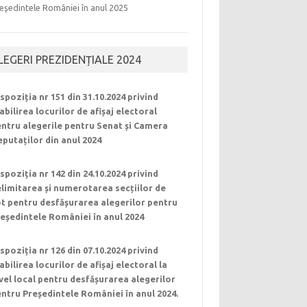
eşedintele României în anul 2025
LEGERI PREZIDENȚIALE 2024
spoziția nr 151 din 31.10.2024 privind
abilirea locurilor de afișaj electoral
ntru alegerile pentru Senat și Camera
putaților din anul 2024
spoziția nr 142 din 24.10.2024 privind
limitarea și numerotarea secțiilor de
t pentru desfășurarea alegerilor pentru
eședintele României în anul 2024
spoziția nr 126 din 07.10.2024 privind
abilirea locurilor de afișaj electoral la
vel local pentru desfășurarea alegerilor
ntru Președintele României în anul 2024.