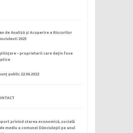
an de Analiză și Acoperire a Riscurilor
nciulesti 2025
științare – proprietarii care dețin fose
eptice
unț public 22.06.2022
ONTACT
port privind starea economică, socială
 de mediu a comunei Dănciulești pe anul