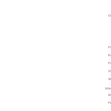
O
Pr
Ra
P
St
Ve
Inte
A
P