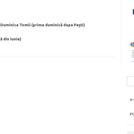
 Duminica Tomii (prima duminică dupa Paști)
ă din iunie)
Sea
for:
e-
P