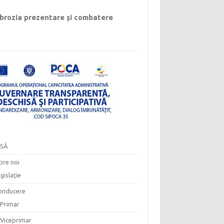
rozia prezentare și combatere
SĂ
pre noi
gislație
onducere
Primar
Viceprimar