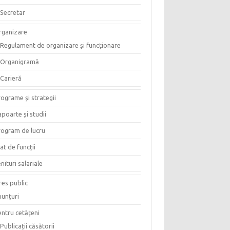
Secretar
rganizare
Regulament de organizare și funcționare
Organigramă
Carieră
ograme și strategii
poarte și studii
rogram de lucru
at de funcții
nituri salariale
res public
nunțuri
entru cetățeni
Publicații căsătorii