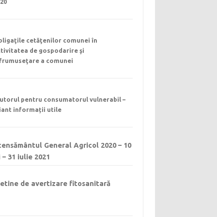
020
ligaţile cetăţenilor comunei în
tivitatea de gospodarire şi
nfrumuseţare a comunei
utorul pentru consumatorul vulnerabil –
iant informații utile
ensământul General Agricol 2020 – 10
 – 31 iulie 2021
etine de avertizare fitosanitară