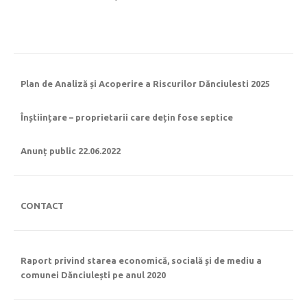
Plan de Analiză și Acoperire a Riscurilor Dănciulesti 2025
Înștiințare – proprietarii care dețin fose septice
Anunț public 22.06.2022
CONTACT
Raport privind starea economică, socială și de mediu a
comunei Dănciulești pe anul 2020