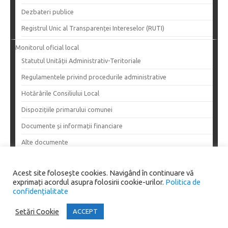
Dezbateri publice
Registrul Unic al Transparenței Intereselor (RUTI)
Monitorul oficial local
Statutul Unității Administrativ-Teritoriale
Regulamentele privind procedurile administrative
Hotărârile Consiliului Local
Dispozițiile primarului comunei
Documente și informații financiare
Alte documente
Acest site folosește cookies. Navigând în continuare vă
exprimați acordul asupra folosirii cookie-urilor.
Politica de
Copyright 2024
confidențialitate
Primăria Comunei Dănciulești. All rights reserved.
Setări Cookie
ACCEPT
Iconic One
Theme | Powered by
Wordpress