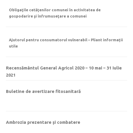
Obligaţile cetăţenilor comunei în activitatea de
gospodarire şi înfrumuseţare a comunei
Ajutorul pentru consumatorul vulnerabil – Pliant informații
utile
Recensământul General Agricol 2020 – 10 mai – 31 iulie
2021
Buletine de avertizare fitosanitară
Ambrozia prezentare și combatere