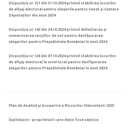
Dispoziția nr 151 din 31.10.2024 privind stabilirea locurilor
de afișaj electoral pentru alegerile pentru Senat și Camera
Deputaților din anul 2024
Dispoziția nr 142 din 24.10.2024 privind delimitarea și
numerotarea secțiilor de vot pentru desfășurarea
alegerilor pentru Președintele României în anul 2024
Dispoziția nr 126 din 07.10.2024 privind stabilirea locurilor
de afișaj electoral la nivel local pentru desfășurarea
alegerilor pentru Președintele României în anul 2024.
Plan de Analiză și Acoperire a Riscurilor Dănciulesti 2025
Înștiințare – proprietarii care dețin fose septice