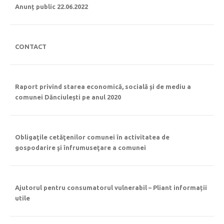
Anunț public 22.06.2022
CONTACT
Raport privind starea economică, socială și de mediu a
comunei Dănciulești pe anul 2020
Obligaţile cetăţenilor comunei în activitatea de
gospodarire şi înfrumuseţare a comunei
Ajutorul pentru consumatorul vulnerabil – Pliant informații
utile