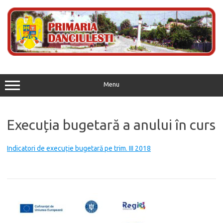
Skip
to
content
Menu
Execuția bugetară a anului în curs
Indicatori de execuție bugetară pe trim. III 2018