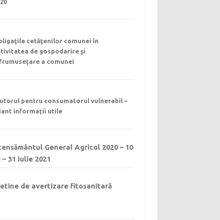
020
ligaţile cetăţenilor comunei în
tivitatea de gospodarire şi
nfrumuseţare a comunei
utorul pentru consumatorul vulnerabil –
iant informații utile
ensământul General Agricol 2020 – 10
 – 31 iulie 2021
etine de avertizare fitosanitară