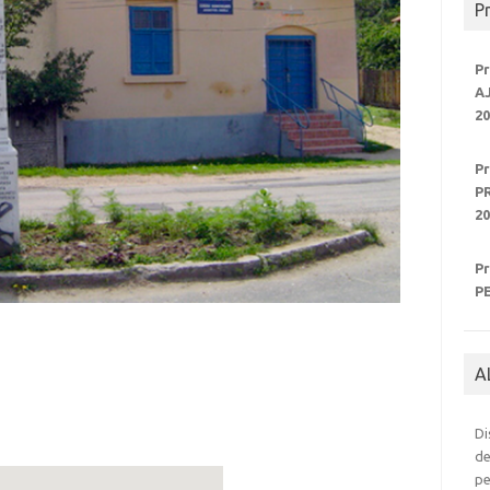
P
P
A
20
P
P
20
P
P
A
Di
de
pe