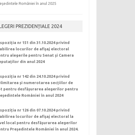
eşedintele României în anul 2025
LEGERI PREZIDENȚIALE 2024
spoziția nr 151 din 31.10.2024 privind
abilirea locurilor de afișaj electoral
ntru alegerile pentru Senat și Camera
putaților din anul 2024
spoziția nr 142 din 24.10.2024 privind
limitarea și numerotarea secțiilor de
t pentru desfășurarea alegerilor pentru
eședintele României în anul 2024
spoziția nr 126 din 07.10.2024 privind
abilirea locurilor de afișaj electoral la
vel local pentru desfășurarea alegerilor
ntru Președintele României în anul 2024.