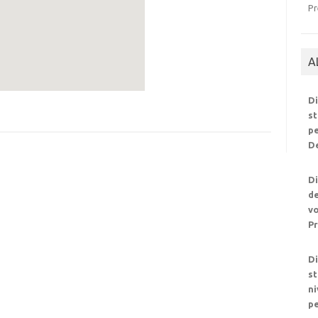
Pr
A
Di
st
pe
De
Di
de
vo
Pr
Di
st
ni
pe