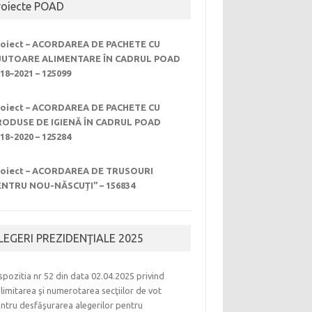
roiecte POAD
roiect – ACORDAREA DE PACHETE CU
JUTOARE ALIMENTARE ÎN CADRUL POAD
18–2021 – 125099
roiect – ACORDAREA DE PACHETE CU
RODUSE DE IGIENĂ ÎN CADRUL POAD
18-2020 – 125284
roiect – ACORDAREA DE TRUSOURI
ENTRU NOU-NĂSCUȚI” – 156834
LEGERI PREZIDENŢIALE 2025
spozitia nr 52 din data 02.04.2025 privind
limitarea şi numerotarea secţiilor de vot
ntru desfăşurarea alegerilor pentru