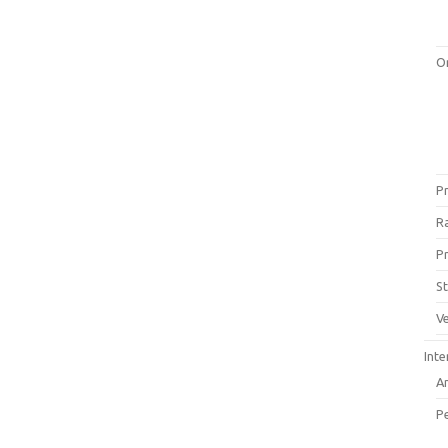
O
Pr
Ra
P
St
Ve
Inte
A
P