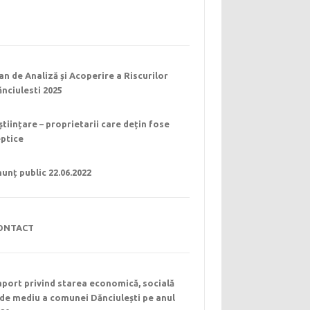
an de Analiză și Acoperire a Riscurilor
nciulesti 2025
științare – proprietarii care dețin fose
eptice
unț public 22.06.2022
ONTACT
port privind starea economică, socială
 de mediu a comunei Dănciulești pe anul