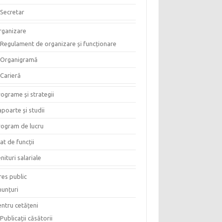
Secretar
rganizare
Regulament de organizare și funcționare
Organigramă
Carieră
ograme și strategii
poarte și studii
rogram de lucru
at de funcții
nituri salariale
res public
nunțuri
entru cetățeni
Publicații căsătorii