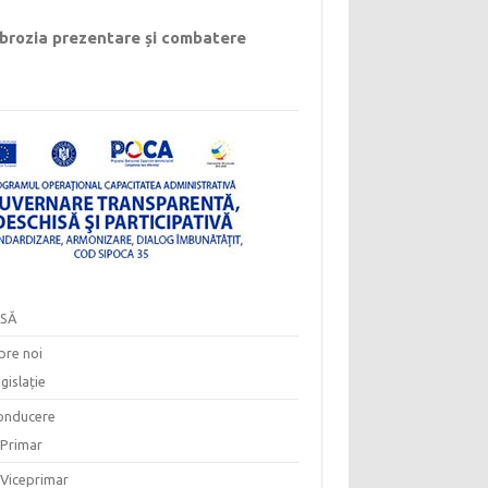
rozia prezentare și combatere
SĂ
pre noi
gislație
onducere
Primar
Viceprimar