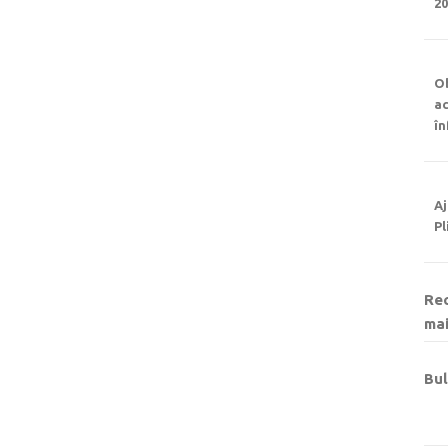
2
Ob
ac
î
Aj
Pl
Rec
mai
Bul