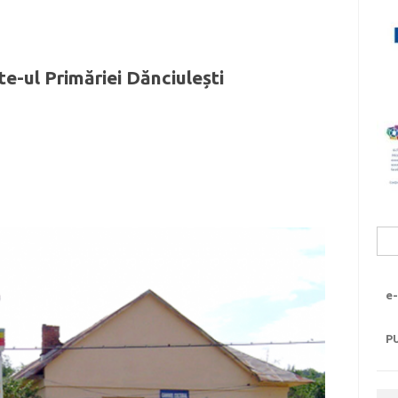
te-ul Primăriei Dănciulești
Sea
for:
e-
P