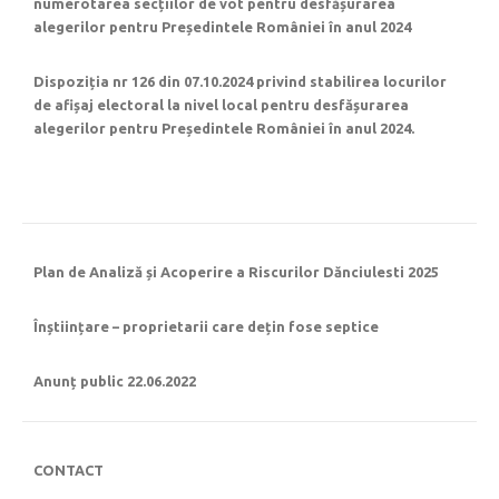
numerotarea secțiilor de vot pentru desfășurarea
alegerilor pentru Președintele României în anul 2024
Dispoziția nr 126 din 07.10.2024 privind stabilirea locurilor
de afișaj electoral la nivel local pentru desfășurarea
alegerilor pentru Președintele României în anul 2024.
Plan de Analiză și Acoperire a Riscurilor Dănciulesti 2025
Înștiințare – proprietarii care dețin fose septice
Anunț public 22.06.2022
CONTACT