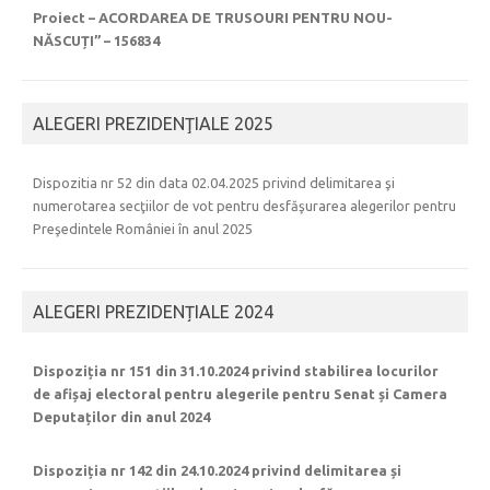
Proiect – ACORDAREA DE TRUSOURI PENTRU NOU-
NĂSCUȚI” – 156834
ALEGERI PREZIDENŢIALE 2025
Dispozitia nr 52 din data 02.04.2025 privind delimitarea şi
numerotarea secţiilor de vot pentru desfăşurarea alegerilor pentru
Preşedintele României în anul 2025
ALEGERI PREZIDENȚIALE 2024
Dispoziția nr 151 din 31.10.2024 privind stabilirea locurilor
de afișaj electoral pentru alegerile pentru Senat și Camera
Deputaților din anul 2024
Dispoziția nr 142 din 24.10.2024 privind delimitarea și