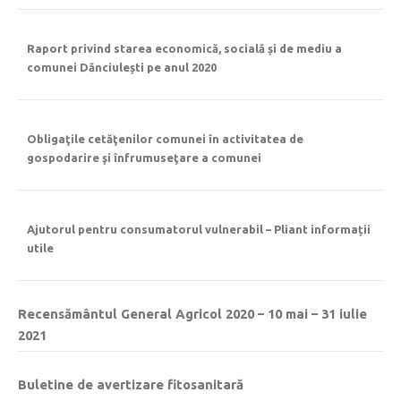
Raport privind starea economică, socială și de mediu a
comunei Dănciulești pe anul 2020
Obligaţile cetăţenilor comunei în activitatea de
gospodarire şi înfrumuseţare a comunei
Ajutorul pentru consumatorul vulnerabil – Pliant informații
utile
Recensământul General Agricol 2020 – 10 mai – 31 iulie
2021
Buletine de avertizare fitosanitară