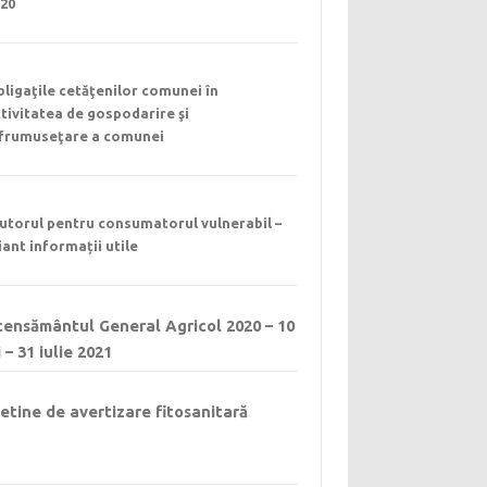
020
ligaţile cetăţenilor comunei în
tivitatea de gospodarire şi
nfrumuseţare a comunei
utorul pentru consumatorul vulnerabil –
iant informații utile
ensământul General Agricol 2020 – 10
 – 31 iulie 2021
etine de avertizare fitosanitară