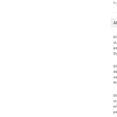
Pr
A
Di
st
pe
De
Di
de
vo
Pr
Di
st
ni
pe