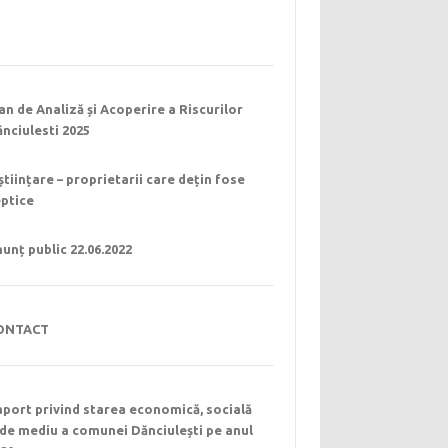
an de Analiză și Acoperire a Riscurilor
nciulesti 2025
științare – proprietarii care dețin fose
eptice
unț public 22.06.2022
ONTACT
port privind starea economică, socială
 de mediu a comunei Dănciulești pe anul