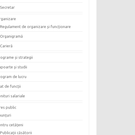
Secretar
rganizare
Regulament de organizare și funcționare
Organigramă
Carieră
ograme și strategii
poarte și studii
rogram de lucru
at de funcții
nituri salariale
res public
nunțuri
entru cetățeni
Publicații căsătorii