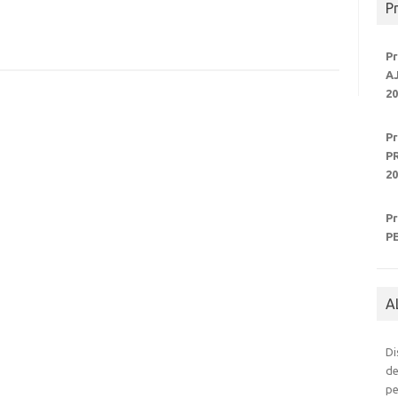
P
P
A
20
P
P
20
P
P
A
Di
de
pe