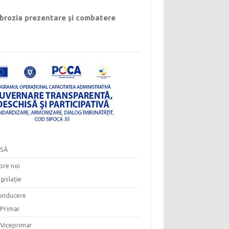
rozia prezentare și combatere
SĂ
pre noi
gislație
onducere
Primar
Viceprimar