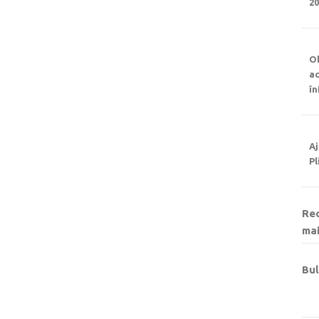
2
Ob
ac
î
Aj
Pl
Rec
mai
Bul