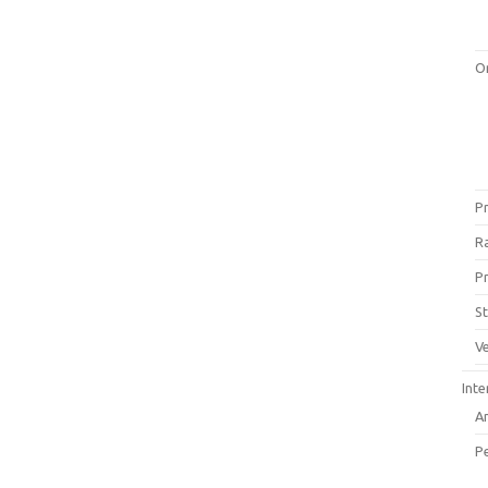
O
Pr
Ra
P
St
Ve
Inte
A
P