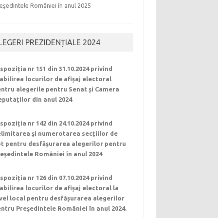
eşedintele României în anul 2025
LEGERI PREZIDENȚIALE 2024
spoziția nr 151 din 31.10.2024 privind
abilirea locurilor de afișaj electoral
ntru alegerile pentru Senat și Camera
putaților din anul 2024
spoziția nr 142 din 24.10.2024 privind
limitarea și numerotarea secțiilor de
t pentru desfășurarea alegerilor pentru
eședintele României în anul 2024
spoziția nr 126 din 07.10.2024 privind
abilirea locurilor de afișaj electoral la
vel local pentru desfășurarea alegerilor
ntru Președintele României în anul 2024.