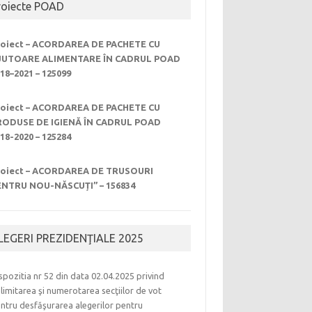
roiecte POAD
roiect – ACORDAREA DE PACHETE CU
JUTOARE ALIMENTARE ÎN CADRUL POAD
18–2021 – 125099
roiect – ACORDAREA DE PACHETE CU
RODUSE DE IGIENĂ ÎN CADRUL POAD
18-2020 – 125284
roiect – ACORDAREA DE TRUSOURI
ENTRU NOU-NĂSCUȚI” – 156834
LEGERI PREZIDENŢIALE 2025
spozitia nr 52 din data 02.04.2025 privind
limitarea şi numerotarea secţiilor de vot
ntru desfăşurarea alegerilor pentru