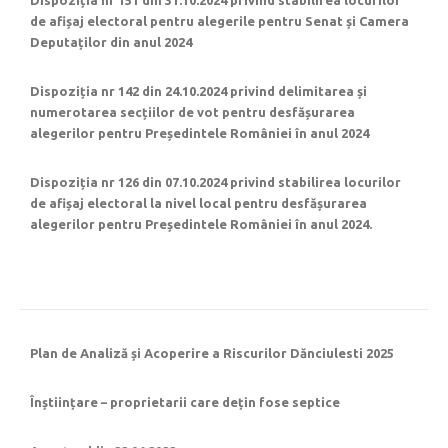
Dispoziția nr 151 din 31.10.2024 privind stabilirea locurilor
de afișaj electoral pentru alegerile pentru Senat și Camera
Deputaților din anul 2024
Dispoziția nr 142 din 24.10.2024 privind delimitarea și
numerotarea secțiilor de vot pentru desfășurarea
alegerilor pentru Președintele României în anul 2024
Dispoziția nr 126 din 07.10.2024 privind stabilirea locurilor
de afișaj electoral la nivel local pentru desfășurarea
alegerilor pentru Președintele României în anul 2024.
Plan de Analiză și Acoperire a Riscurilor Dănciulesti 2025
Înștiințare – proprietarii care dețin fose septice