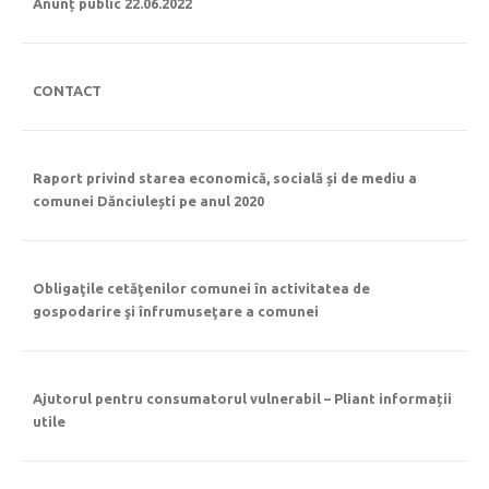
Anunț public 22.06.2022
CONTACT
Raport privind starea economică, socială și de mediu a
comunei Dănciulești pe anul 2020
Obligaţile cetăţenilor comunei în activitatea de
gospodarire şi înfrumuseţare a comunei
Ajutorul pentru consumatorul vulnerabil – Pliant informații
utile