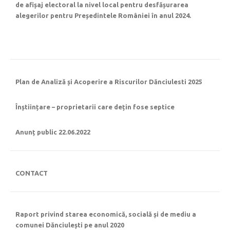
de afișaj electoral la nivel local pentru desfășurarea
alegerilor pentru Președintele României în anul 2024.
Plan de Analiză și Acoperire a Riscurilor Dănciulesti 2025
Înștiințare – proprietarii care dețin fose septice
Anunț public 22.06.2022
CONTACT
Raport privind starea economică, socială și de mediu a
comunei Dănciulești pe anul 2020