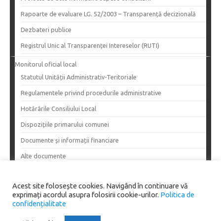
Rapoarte de evaluare LG. 52/2003 – Transparență decizională
Dezbateri publice
Registrul Unic al Transparenței Intereselor (RUTI)
Monitorul oficial local
Statutul Unității Administrativ-Teritoriale
Regulamentele privind procedurile administrative
Hotărârile Consiliului Local
Dispozițiile primarului comunei
Documente și informații financiare
Alte documente
Acest site folosește cookies. Navigând în continuare vă
exprimați acordul asupra folosirii cookie-urilor.
Politica de
Copyright 2024
confidențialitate
Primăria Comunei Dănciulești. All rights reserved.