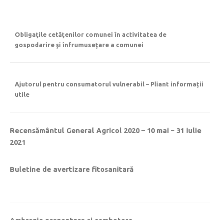
Obligaţile cetăţenilor comunei în activitatea de
gospodarire şi înfrumuseţare a comunei
Ajutorul pentru consumatorul vulnerabil – Pliant informații
utile
Recensământul General Agricol 2020 – 10 mai – 31 iulie
2021
Buletine de avertizare fitosanitară